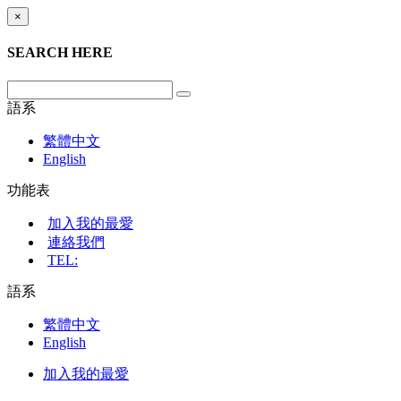
×
SEARCH HERE
語系
繁體中文
English
功能表
加入我的最愛
連絡我們
TEL:
語系
繁體中文
English
加入我的最愛