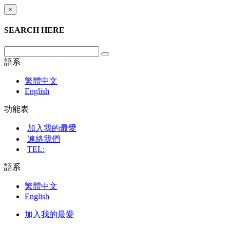
×
SEARCH HERE
語系
繁體中文
English
功能表
加入我的最愛
連絡我們
TEL:
語系
繁體中文
English
加入我的最愛