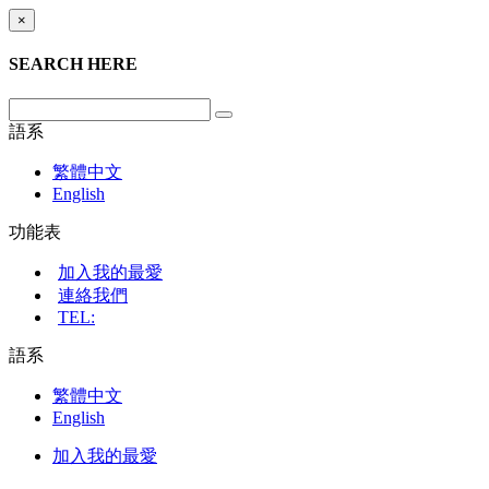
×
SEARCH HERE
語系
繁體中文
English
功能表
加入我的最愛
連絡我們
TEL:
語系
繁體中文
English
加入我的最愛