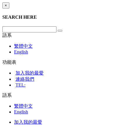
×
SEARCH HERE
語系
繁體中文
English
功能表
加入我的最愛
連絡我們
TEL:
語系
繁體中文
English
加入我的最愛