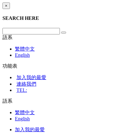
×
SEARCH HERE
語系
繁體中文
English
功能表
加入我的最愛
連絡我們
TEL:
語系
繁體中文
English
加入我的最愛