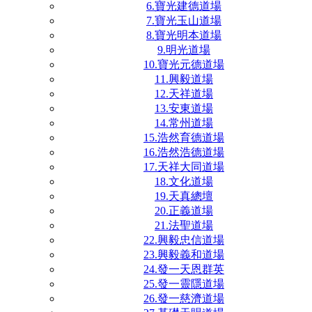
6.寶光建德道場
7.寶光玉山道場
8.寶光明本道場
9.明光道場
10.寶光元德道場
11.興毅道場
12.天祥道場
13.安東道場
14.常州道場
15.浩然育德道場
16.浩然浩德道場
17.天祥大同道場
18.文化道場
19.天真總壇
20.正義道場
21.法聖道場
22.興毅忠信道場
23.興毅義和道場
24.發一天恩群英
25.發一靈隱道場
26.發一慈濟道場