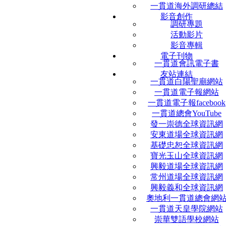
一貫道海外調研總結
影音創作
調研專題
活動影片
影音專輯
電子刊物
一貫道會訊電子書
友站連結
一貫道白陽聖廟網站
一貫道電子報網站
一貫道電子報facebook
一貫道總會YouTube
發一崇德全球資訊網
安東道場全球資訊網
基礎忠恕全球資訊網
寶光玉山全球資訊網
興毅道場全球資訊網
常州道場全球資訊網
興毅義和全球資訊網
奧地利一貫道總會網
一貫道天皇學院網站
崇華雙語學校網站