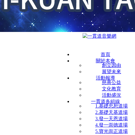
首頁
關於本會
創立因由
展望未來
活動報導
慈善公益
文化教育
活動盛況
一貫道各組線
1.基礎忠恕道場
2.基礎天基道場
3.發一天恩道場
4.發一崇德道場
5.寶光崇正道場