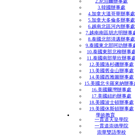
2.尼泊爾辦事處
3.韓國辦事處
4.加拿大溫哥華辦事處
5.加拿大多倫多辦事處
6.越南北區河內辦事處
7.越南南區胡志明辦事
8.泰國北部清邁辦事處
9.泰國東北部呵叻辦事
10.泰國東部北柳辦事
11.泰國南部華欣辦事
12.美國洛杉磯辦事處
13.美國舊金山辦事處
14.美國西雅圖辦事處
15.美國北卡羅來納辦事
16.美國爾灣辦事處
17.美國紐約辦事處
18.美國波士頓辦事處
19.美國休斯頓辦事處
學術教育
一貫道天皇學院
一貫道崇德學院
崇華雙語學校