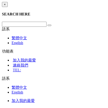
×
SEARCH HERE
語系
繁體中文
English
功能表
加入我的最愛
連絡我們
TEL:
語系
繁體中文
English
加入我的最愛