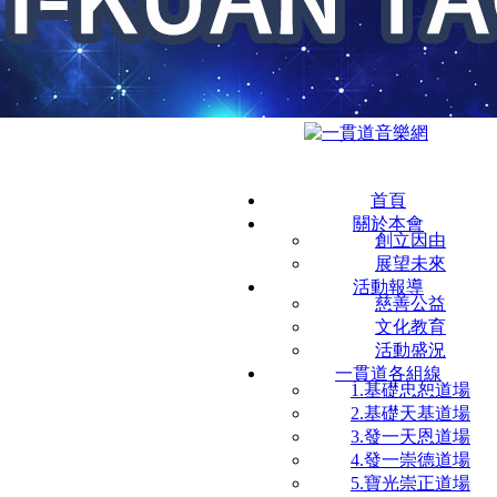
首頁
關於本會
創立因由
展望未來
活動報導
慈善公益
文化教育
活動盛況
一貫道各組線
1.基礎忠恕道場
2.基礎天基道場
3.發一天恩道場
4.發一崇德道場
5.寶光崇正道場