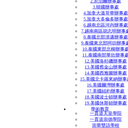
2.尼泊爾辦事處
3.韓國辦事處
4.加拿大溫哥華辦事處
5.加拿大多倫多辦事處
6.越南北區河內辦事處
7.越南南區胡志明辦事
8.泰國北部清邁辦事處
9.泰國東北部呵叻辦事
10.泰國東部北柳辦事
11.泰國南部華欣辦事
12.美國洛杉磯辦事處
13.美國舊金山辦事處
14.美國西雅圖辦事處
15.美國北卡羅來納辦事
16.美國爾灣辦事處
17.美國紐約辦事處
18.美國波士頓辦事處
19.美國休斯頓辦事處
學術教育
一貫道天皇學院
一貫道崇德學院
崇華雙語學校