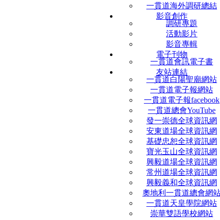
一貫道海外調研總結
影音創作
調研專題
活動影片
影音專輯
電子刊物
一貫道會訊電子書
友站連結
一貫道白陽聖廟網站
一貫道電子報網站
一貫道電子報facebook
一貫道總會YouTube
發一崇德全球資訊網
安東道場全球資訊網
基礎忠恕全球資訊網
寶光玉山全球資訊網
興毅道場全球資訊網
常州道場全球資訊網
興毅義和全球資訊網
奧地利一貫道總會網
一貫道天皇學院網站
崇華雙語學校網站