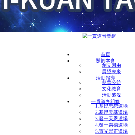
首頁
關於本會
創立因由
展望未來
活動報導
慈善公益
文化教育
活動盛況
一貫道各組線
1.基礎忠恕道場
2.基礎天基道場
3.發一天恩道場
4.發一崇德道場
5.寶光崇正道場