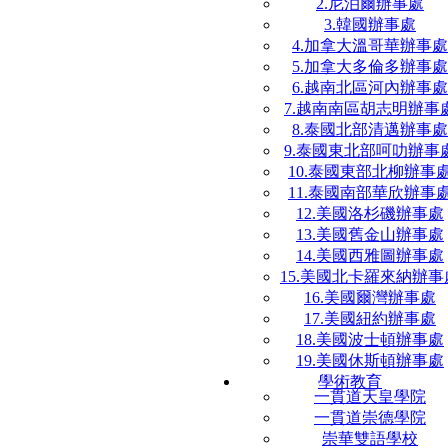
2.尼泊爾辦事處
3.韓國辦事處
4.加拿大溫哥華辦事處
5.加拿大多倫多辦事處
6.越南北區河內辦事處
7.越南南區胡志明辦事
8.泰國北部清邁辦事處
9.泰國東北部呵叻辦事
10.泰國東部北柳辦事
11.泰國南部華欣辦事
12.美國洛杉磯辦事處
13.美國舊金山辦事處
14.美國西雅圖辦事處
15.美國北卡羅來納辦事
16.美國爾灣辦事處
17.美國紐約辦事處
18.美國波士頓辦事處
19.美國休斯頓辦事處
學術教育
一貫道天皇學院
一貫道崇德學院
崇華雙語學校