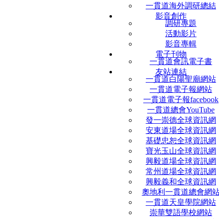
一貫道海外調研總結
影音創作
調研專題
活動影片
影音專輯
電子刊物
一貫道會訊電子書
友站連結
一貫道白陽聖廟網站
一貫道電子報網站
一貫道電子報facebook
一貫道總會YouTube
發一崇德全球資訊網
安東道場全球資訊網
基礎忠恕全球資訊網
寶光玉山全球資訊網
興毅道場全球資訊網
常州道場全球資訊網
興毅義和全球資訊網
奧地利一貫道總會網
一貫道天皇學院網站
崇華雙語學校網站