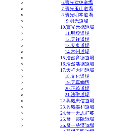
6.寶光建德道場
7.寶光玉山道場
8.寶光明本道場
9.明光道場
10.寶光元德道場
11.興毅道場
12.天祥道場
13.安東道場
14.常州道場
15.浩然育德道場
16.浩然浩德道場
17.天祥大同道場
18.文化道場
19.天真總壇
20.正義道場
21.法聖道場
22.興毅忠信道場
23.興毅義和道場
24.發一天恩群英
25.發一靈隱道場
26.發一慈濟道場