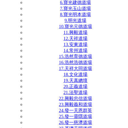
6.寶光建德道場
7.寶光玉山道場
8.寶光明本道場
9.明光道場
10.寶光元德道場
11.興毅道場
12.天祥道場
13.安東道場
14.常州道場
15.浩然育德道場
16.浩然浩德道場
17.天祥大同道場
18.文化道場
19.天真總壇
20.正義道場
21.法聖道場
22.興毅忠信道場
23.興毅義和道場
24.發一天恩群英
25.發一靈隱道場
26.發一慈濟道場