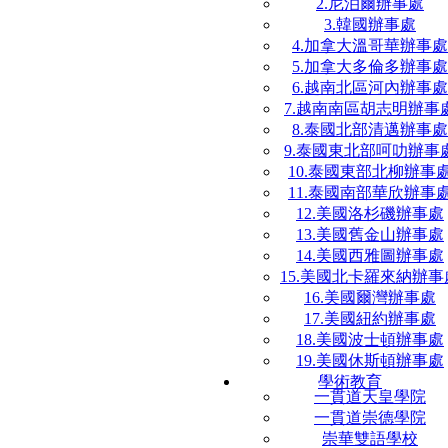
2.尼泊爾辦事處
3.韓國辦事處
4.加拿大溫哥華辦事處
5.加拿大多倫多辦事處
6.越南北區河內辦事處
7.越南南區胡志明辦事
8.泰國北部清邁辦事處
9.泰國東北部呵叻辦事
10.泰國東部北柳辦事
11.泰國南部華欣辦事
12.美國洛杉磯辦事處
13.美國舊金山辦事處
14.美國西雅圖辦事處
15.美國北卡羅來納辦事
16.美國爾灣辦事處
17.美國紐約辦事處
18.美國波士頓辦事處
19.美國休斯頓辦事處
學術教育
一貫道天皇學院
一貫道崇德學院
崇華雙語學校