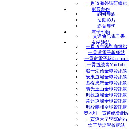
一貫道海外調研總結
影音創作
調研專題
活動影片
影音專輯
電子刊物
一貫道會訊電子書
友站連結
一貫道白陽聖廟網站
一貫道電子報網站
一貫道電子報facebook
一貫道總會YouTube
發一崇德全球資訊網
安東道場全球資訊網
基礎忠恕全球資訊網
寶光玉山全球資訊網
興毅道場全球資訊網
常州道場全球資訊網
興毅義和全球資訊網
奧地利一貫道總會網
一貫道天皇學院網站
崇華雙語學校網站