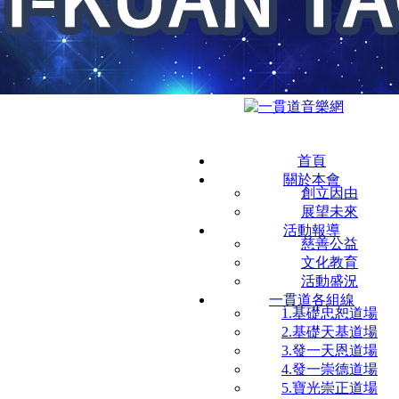
首頁
關於本會
創立因由
展望未來
活動報導
慈善公益
文化教育
活動盛況
一貫道各組線
1.基礎忠恕道場
2.基礎天基道場
3.發一天恩道場
4.發一崇德道場
5.寶光崇正道場