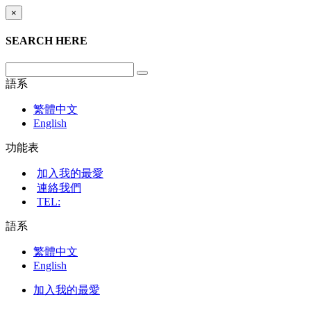
×
SEARCH HERE
語系
繁體中文
English
功能表
加入我的最愛
連絡我們
TEL:
語系
繁體中文
English
加入我的最愛