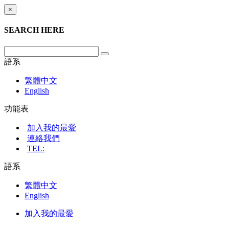
×
SEARCH HERE
語系
繁體中文
English
功能表
加入我的最愛
連絡我們
TEL:
語系
繁體中文
English
加入我的最愛