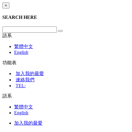
×
SEARCH HERE
語系
繁體中文
English
功能表
加入我的最愛
連絡我們
TEL:
語系
繁體中文
English
加入我的最愛