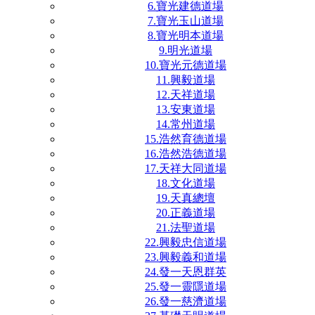
6.寶光建德道場
7.寶光玉山道場
8.寶光明本道場
9.明光道場
10.寶光元德道場
11.興毅道場
12.天祥道場
13.安東道場
14.常州道場
15.浩然育德道場
16.浩然浩德道場
17.天祥大同道場
18.文化道場
19.天真總壇
20.正義道場
21.法聖道場
22.興毅忠信道場
23.興毅義和道場
24.發一天恩群英
25.發一靈隱道場
26.發一慈濟道場