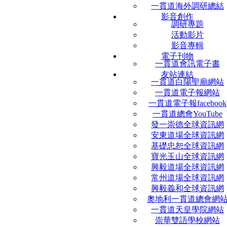
一貫道海外調研總結
影音創作
調研專題
活動影片
影音專輯
電子刊物
一貫道會訊電子書
友站連結
一貫道白陽聖廟網站
一貫道電子報網站
一貫道電子報facebook
一貫道總會YouTube
發一崇德全球資訊網
安東道場全球資訊網
基礎忠恕全球資訊網
寶光玉山全球資訊網
興毅道場全球資訊網
常州道場全球資訊網
興毅義和全球資訊網
奧地利一貫道總會網
一貫道天皇學院網站
崇華雙語學校網站