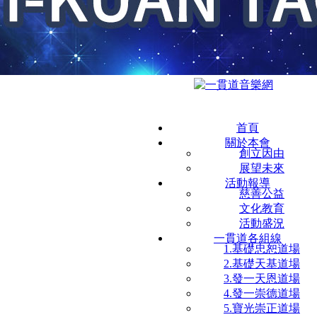
首頁
關於本會
創立因由
展望未來
活動報導
慈善公益
文化教育
活動盛況
一貫道各組線
1.基礎忠恕道場
2.基礎天基道場
3.發一天恩道場
4.發一崇德道場
5.寶光崇正道場