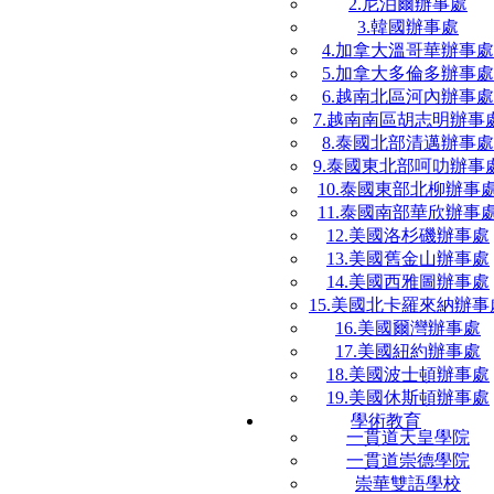
2.尼泊爾辦事處
3.韓國辦事處
4.加拿大溫哥華辦事處
5.加拿大多倫多辦事處
6.越南北區河內辦事處
7.越南南區胡志明辦事
8.泰國北部清邁辦事處
9.泰國東北部呵叻辦事
10.泰國東部北柳辦事
11.泰國南部華欣辦事
12.美國洛杉磯辦事處
13.美國舊金山辦事處
14.美國西雅圖辦事處
15.美國北卡羅來納辦事
16.美國爾灣辦事處
17.美國紐約辦事處
18.美國波士頓辦事處
19.美國休斯頓辦事處
學術教育
一貫道天皇學院
一貫道崇德學院
崇華雙語學校