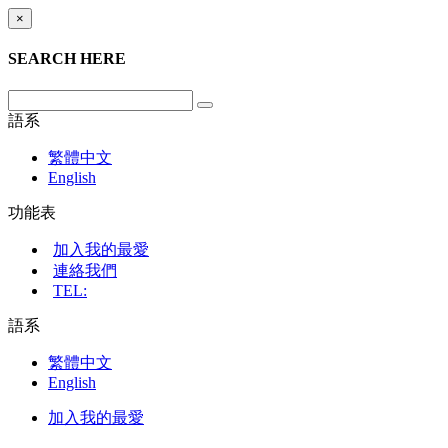
×
SEARCH HERE
語系
繁體中文
English
功能表
加入我的最愛
連絡我們
TEL:
語系
繁體中文
English
加入我的最愛