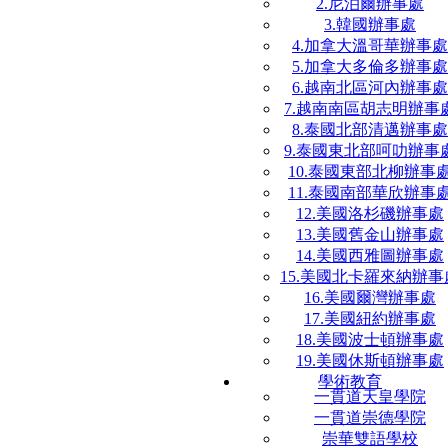
2.尼泊爾辦事處
3.韓國辦事處
4.加拿大溫哥華辦事處
5.加拿大多倫多辦事處
6.越南北區河內辦事處
7.越南南區胡志明辦事
8.泰國北部清邁辦事處
9.泰國東北部呵叻辦事
10.泰國東部北柳辦事
11.泰國南部華欣辦事
12.美國洛杉磯辦事處
13.美國舊金山辦事處
14.美國西雅圖辦事處
15.美國北卡羅來納辦事
16.美國爾灣辦事處
17.美國紐約辦事處
18.美國波士頓辦事處
19.美國休斯頓辦事處
學術教育
一貫道天皇學院
一貫道崇德學院
崇華雙語學校