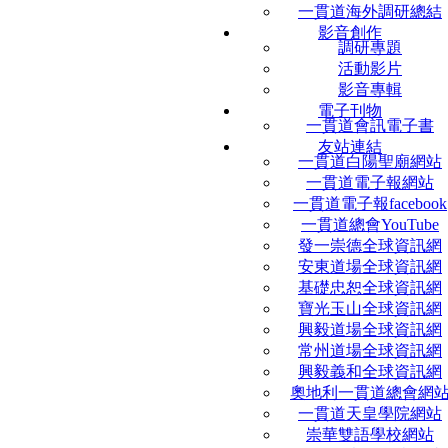
一貫道海外調研總結
影音創作
調研專題
活動影片
影音專輯
電子刊物
一貫道會訊電子書
友站連結
一貫道白陽聖廟網站
一貫道電子報網站
一貫道電子報facebook
一貫道總會YouTube
發一崇德全球資訊網
安東道場全球資訊網
基礎忠恕全球資訊網
寶光玉山全球資訊網
興毅道場全球資訊網
常州道場全球資訊網
興毅義和全球資訊網
奧地利一貫道總會網
一貫道天皇學院網站
崇華雙語學校網站