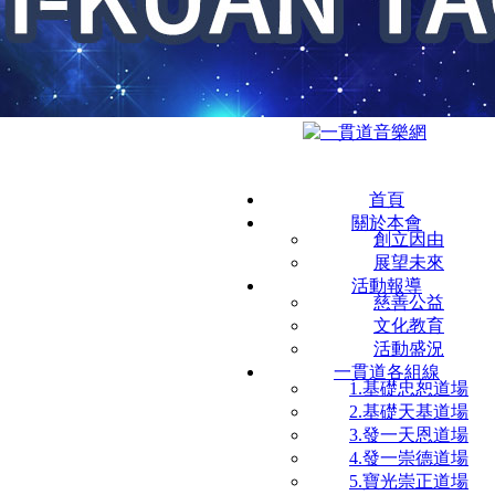
首頁
關於本會
創立因由
展望未來
活動報導
慈善公益
文化教育
活動盛況
一貫道各組線
1.基礎忠恕道場
2.基礎天基道場
3.發一天恩道場
4.發一崇德道場
5.寶光崇正道場