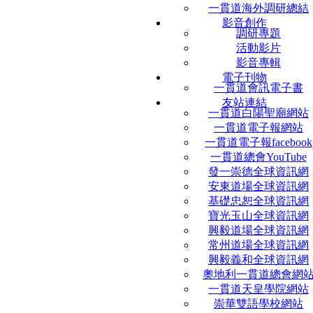
一貫道海外調研總結
影音創作
調研專題
活動影片
影音專輯
電子刊物
一貫道會訊電子書
友站連結
一貫道白陽聖廟網站
一貫道電子報網站
一貫道電子報facebook
一貫道總會YouTube
發一崇德全球資訊網
安東道場全球資訊網
基礎忠恕全球資訊網
寶光玉山全球資訊網
興毅道場全球資訊網
常州道場全球資訊網
興毅義和全球資訊網
奧地利一貫道總會網
一貫道天皇學院網站
崇華雙語學校網站