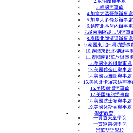
2.尼泊爾辦事處
3.韓國辦事處
4.加拿大溫哥華辦事處
5.加拿大多倫多辦事處
6.越南北區河內辦事處
7.越南南區胡志明辦事
8.泰國北部清邁辦事處
9.泰國東北部呵叻辦事
10.泰國東部北柳辦事
11.泰國南部華欣辦事
12.美國洛杉磯辦事處
13.美國舊金山辦事處
14.美國西雅圖辦事處
15.美國北卡羅來納辦事
16.美國爾灣辦事處
17.美國紐約辦事處
18.美國波士頓辦事處
19.美國休斯頓辦事處
學術教育
一貫道天皇學院
一貫道崇德學院
崇華雙語學校