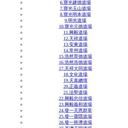
6.寶光建德道場
7.寶光玉山道場
8.寶光明本道場
9.明光道場
10.寶光元德道場
11.興毅道場
12.天祥道場
13.安東道場
14.常州道場
15.浩然育德道場
16.浩然浩德道場
17.天祥大同道場
18.文化道場
19.天真總壇
20.正義道場
21.法聖道場
22.興毅忠信道場
23.興毅義和道場
24.發一天恩群英
25.發一靈隱道場
26.發一慈濟道場