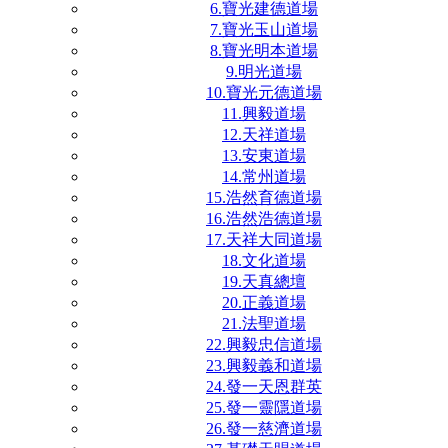
6.寶光建德道場
7.寶光玉山道場
8.寶光明本道場
9.明光道場
10.寶光元德道場
11.興毅道場
12.天祥道場
13.安東道場
14.常州道場
15.浩然育德道場
16.浩然浩德道場
17.天祥大同道場
18.文化道場
19.天真總壇
20.正義道場
21.法聖道場
22.興毅忠信道場
23.興毅義和道場
24.發一天恩群英
25.發一靈隱道場
26.發一慈濟道場