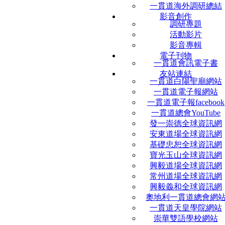
一貫道海外調研總結
影音創作
調研專題
活動影片
影音專輯
電子刊物
一貫道會訊電子書
友站連結
一貫道白陽聖廟網站
一貫道電子報網站
一貫道電子報facebook
一貫道總會YouTube
發一崇德全球資訊網
安東道場全球資訊網
基礎忠恕全球資訊網
寶光玉山全球資訊網
興毅道場全球資訊網
常州道場全球資訊網
興毅義和全球資訊網
奧地利一貫道總會網
一貫道天皇學院網站
崇華雙語學校網站