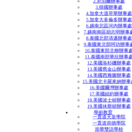
2.尼泊爾辦事處
3.韓國辦事處
4.加拿大溫哥華辦事處
5.加拿大多倫多辦事處
6.越南北區河內辦事處
7.越南南區胡志明辦事
8.泰國北部清邁辦事處
9.泰國東北部呵叻辦事
10.泰國東部北柳辦事
11.泰國南部華欣辦事
12.美國洛杉磯辦事處
13.美國舊金山辦事處
14.美國西雅圖辦事處
15.美國北卡羅來納辦事
16.美國爾灣辦事處
17.美國紐約辦事處
18.美國波士頓辦事處
19.美國休斯頓辦事處
學術教育
一貫道天皇學院
一貫道崇德學院
崇華雙語學校