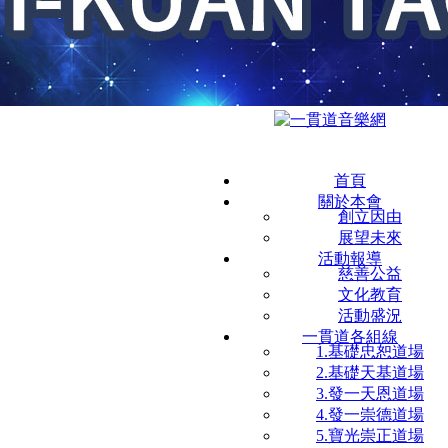
首頁
關於本會
創立因由
展望未來
活動報導
慈善公益
文化教育
活動盛況
一貫道各組線
1.基礎忠恕道場
2.基礎天基道場
3.發一天恩道場
4.發一崇德道場
5.寶光崇正道場