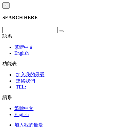
×
SEARCH HERE
語系
繁體中文
English
功能表
加入我的最愛
連絡我們
TEL:
語系
繁體中文
English
加入我的最愛