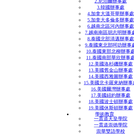
2.尼泊爾辦事處
3.韓國辦事處
4.加拿大溫哥華辦事處
5.加拿大多倫多辦事處
6.越南北區河內辦事處
7.越南南區胡志明辦事
8.泰國北部清邁辦事處
9.泰國東北部呵叻辦事
10.泰國東部北柳辦事
11.泰國南部華欣辦事
12.美國洛杉磯辦事處
13.美國舊金山辦事處
14.美國西雅圖辦事處
15.美國北卡羅來納辦事
16.美國爾灣辦事處
17.美國紐約辦事處
18.美國波士頓辦事處
19.美國休斯頓辦事處
學術教育
一貫道天皇學院
一貫道崇德學院
崇華雙語學校