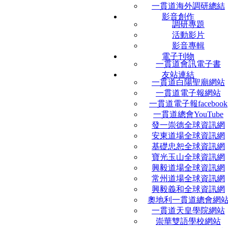
一貫道海外調研總結
影音創作
調研專題
活動影片
影音專輯
電子刊物
一貫道會訊電子書
友站連結
一貫道白陽聖廟網站
一貫道電子報網站
一貫道電子報facebook
一貫道總會YouTube
發一崇德全球資訊網
安東道場全球資訊網
基礎忠恕全球資訊網
寶光玉山全球資訊網
興毅道場全球資訊網
常州道場全球資訊網
興毅義和全球資訊網
奧地利一貫道總會網
一貫道天皇學院網站
崇華雙語學校網站