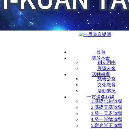
首頁
關於本會
創立因由
展望未來
活動報導
慈善公益
文化教育
活動盛況
一貫道各組線
1.基礎忠恕道場
2.基礎天基道場
3.發一天恩道場
4.發一崇德道場
5.寶光崇正道場