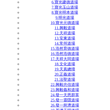
6.寶光建德道場
7.寶光玉山道場
8.寶光明本道場
9.明光道場
10.寶光元德道場
11.興毅道場
12.天祥道場
13.安東道場
14.常州道場
15.浩然育德道場
16.浩然浩德道場
17.天祥大同道場
18.文化道場
19.天真總壇
20.正義道場
21.法聖道場
22.興毅忠信道場
23.興毅義和道場
24.發一天恩群英
25.發一靈隱道場
26.發一慈濟道場