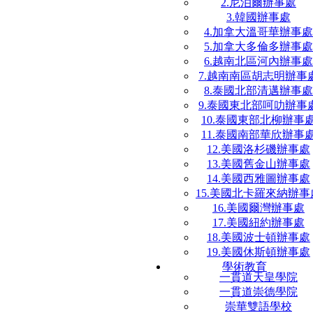
2.尼泊爾辦事處
3.韓國辦事處
4.加拿大溫哥華辦事處
5.加拿大多倫多辦事處
6.越南北區河內辦事處
7.越南南區胡志明辦事
8.泰國北部清邁辦事處
9.泰國東北部呵叻辦事
10.泰國東部北柳辦事
11.泰國南部華欣辦事
12.美國洛杉磯辦事處
13.美國舊金山辦事處
14.美國西雅圖辦事處
15.美國北卡羅來納辦事
16.美國爾灣辦事處
17.美國紐約辦事處
18.美國波士頓辦事處
19.美國休斯頓辦事處
學術教育
一貫道天皇學院
一貫道崇德學院
崇華雙語學校