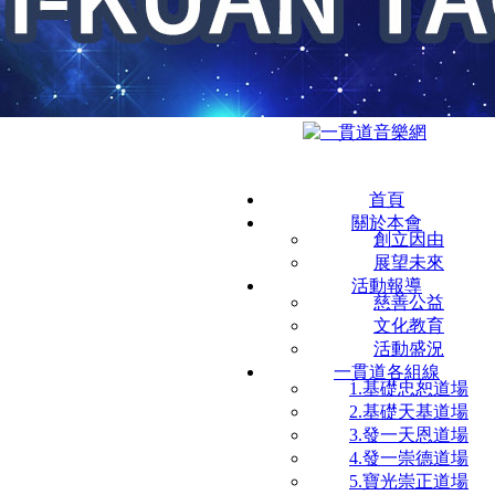
首頁
關於本會
創立因由
展望未來
活動報導
慈善公益
文化教育
活動盛況
一貫道各組線
1.基礎忠恕道場
2.基礎天基道場
3.發一天恩道場
4.發一崇德道場
5.寶光崇正道場