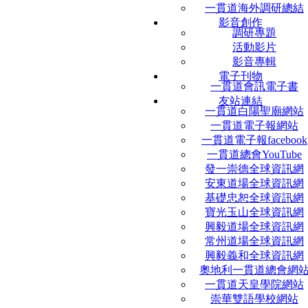
一貫道海外調研總結
影音創作
調研專題
活動影片
影音專輯
電子刊物
一貫道會訊電子書
友站連結
一貫道白陽聖廟網站
一貫道電子報網站
一貫道電子報facebook
一貫道總會YouTube
發一崇德全球資訊網
安東道場全球資訊網
基礎忠恕全球資訊網
寶光玉山全球資訊網
興毅道場全球資訊網
常州道場全球資訊網
興毅義和全球資訊網
奧地利一貫道總會網
一貫道天皇學院網站
崇華雙語學校網站