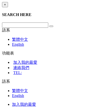
×
SEARCH HERE
語系
繁體中文
English
功能表
加入我的最愛
連絡我們
TEL:
語系
繁體中文
English
加入我的最愛