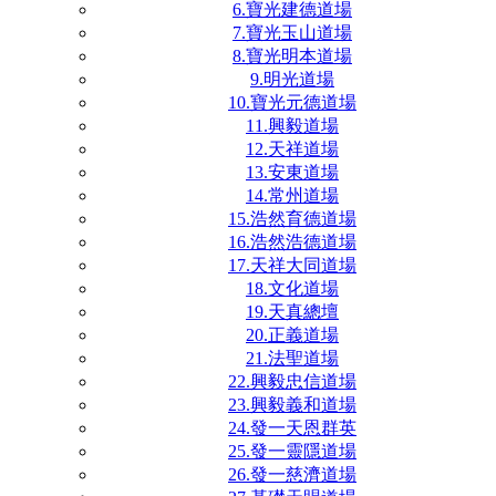
6.寶光建德道場
7.寶光玉山道場
8.寶光明本道場
9.明光道場
10.寶光元德道場
11.興毅道場
12.天祥道場
13.安東道場
14.常州道場
15.浩然育德道場
16.浩然浩德道場
17.天祥大同道場
18.文化道場
19.天真總壇
20.正義道場
21.法聖道場
22.興毅忠信道場
23.興毅義和道場
24.發一天恩群英
25.發一靈隱道場
26.發一慈濟道場