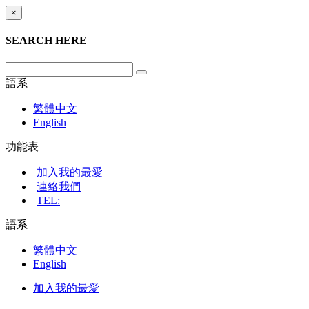
×
SEARCH HERE
語系
繁體中文
English
功能表
加入我的最愛
連絡我們
TEL:
語系
繁體中文
English
加入我的最愛