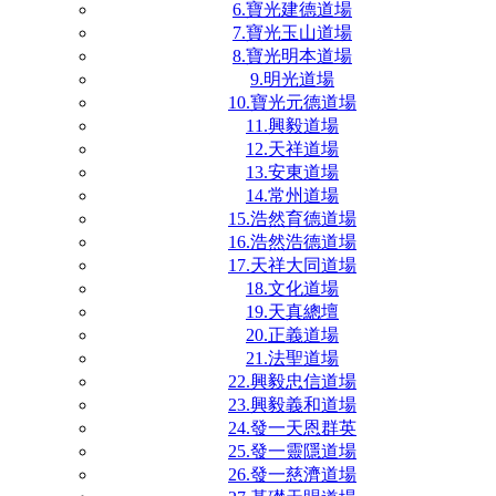
6.寶光建德道場
7.寶光玉山道場
8.寶光明本道場
9.明光道場
10.寶光元德道場
11.興毅道場
12.天祥道場
13.安東道場
14.常州道場
15.浩然育德道場
16.浩然浩德道場
17.天祥大同道場
18.文化道場
19.天真總壇
20.正義道場
21.法聖道場
22.興毅忠信道場
23.興毅義和道場
24.發一天恩群英
25.發一靈隱道場
26.發一慈濟道場