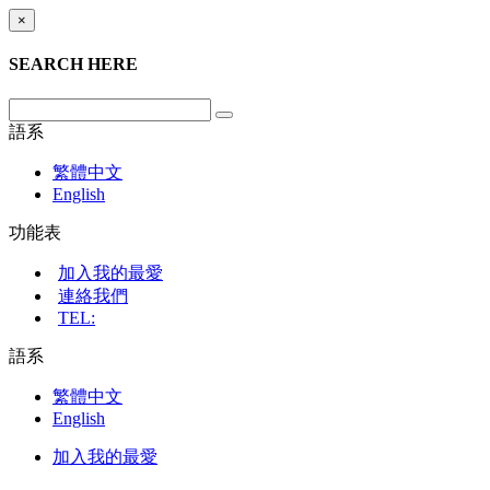
×
SEARCH HERE
語系
繁體中文
English
功能表
加入我的最愛
連絡我們
TEL:
語系
繁體中文
English
加入我的最愛