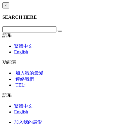
×
SEARCH HERE
語系
繁體中文
English
功能表
加入我的最愛
連絡我們
TEL:
語系
繁體中文
English
加入我的最愛