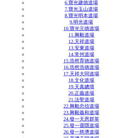
6.寶光建德道場
7.寶光玉山道場
8.寶光明本道場
9.明光道場
10.寶光元德道場
11.興毅道場
12.天祥道場
13.安東道場
14.常州道場
15.浩然育德道場
16.浩然浩德道場
17.天祥大同道場
18.文化道場
19.天真總壇
20.正義道場
21.法聖道場
22.興毅忠信道場
23.興毅義和道場
24.發一天恩群英
25.發一靈隱道場
26.發一慈濟道場