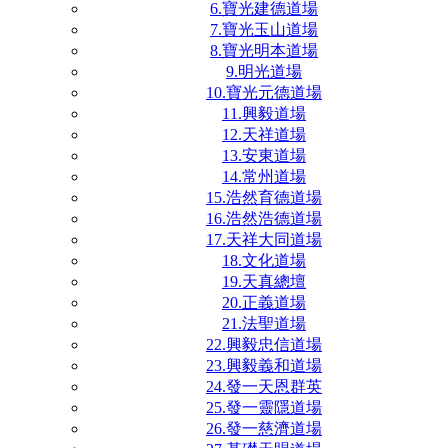
6.寶光建德道場
7.寶光玉山道場
8.寶光明本道場
9.明光道場
10.寶光元德道場
11.興毅道場
12.天祥道場
13.安東道場
14.常州道場
15.浩然育德道場
16.浩然浩德道場
17.天祥大同道場
18.文化道場
19.天真總壇
20.正義道場
21.法聖道場
22.興毅忠信道場
23.興毅義和道場
24.發一天恩群英
25.發一靈隱道場
26.發一慈濟道場