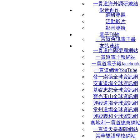
一貫道海外調研總結
影音創作
調研專題
活動影片
影音專輯
電子刊物
一貫道會訊電子書
友站連結
一貫道白陽聖廟網站
一貫道電子報網站
一貫道電子報facebook
一貫道總會YouTube
發一崇德全球資訊網
安東道場全球資訊網
基礎忠恕全球資訊網
寶光玉山全球資訊網
興毅道場全球資訊網
常州道場全球資訊網
興毅義和全球資訊網
奧地利一貫道總會網
一貫道天皇學院網站
崇華雙語學校網站