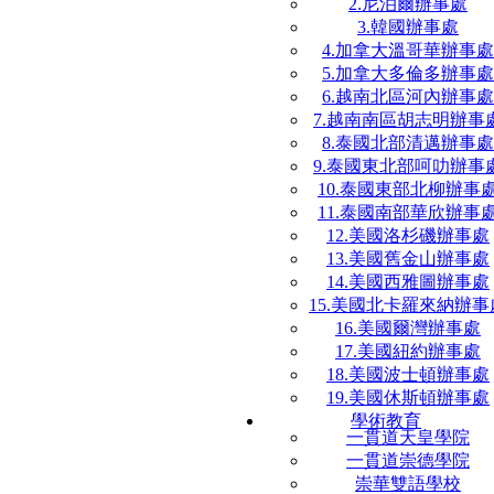
2.尼泊爾辦事處
3.韓國辦事處
4.加拿大溫哥華辦事處
5.加拿大多倫多辦事處
6.越南北區河內辦事處
7.越南南區胡志明辦事
8.泰國北部清邁辦事處
9.泰國東北部呵叻辦事
10.泰國東部北柳辦事
11.泰國南部華欣辦事
12.美國洛杉磯辦事處
13.美國舊金山辦事處
14.美國西雅圖辦事處
15.美國北卡羅來納辦事
16.美國爾灣辦事處
17.美國紐約辦事處
18.美國波士頓辦事處
19.美國休斯頓辦事處
學術教育
一貫道天皇學院
一貫道崇德學院
崇華雙語學校