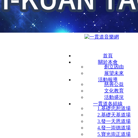
首頁
關於本會
創立因由
展望未來
活動報導
慈善公益
文化教育
活動盛況
一貫道各組線
1.基礎忠恕道場
2.基礎天基道場
3.發一天恩道場
4.發一崇德道場
5.寶光崇正道場