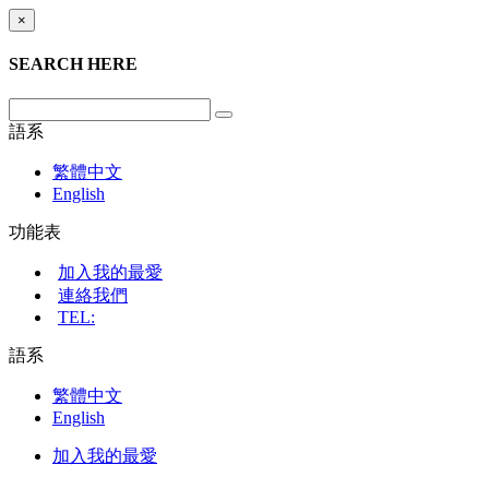
×
SEARCH HERE
語系
繁體中文
English
功能表
加入我的最愛
連絡我們
TEL:
語系
繁體中文
English
加入我的最愛