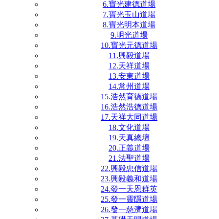
6.寶光建德道場
7.寶光玉山道場
8.寶光明本道場
9.明光道場
10.寶光元德道場
11.興毅道場
12.天祥道場
13.安東道場
14.常州道場
15.浩然育德道場
16.浩然浩德道場
17.天祥大同道場
18.文化道場
19.天真總壇
20.正義道場
21.法聖道場
22.興毅忠信道場
23.興毅義和道場
24.發一天恩群英
25.發一靈隱道場
26.發一慈濟道場