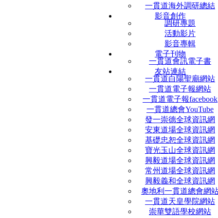
一貫道海外調研總結
影音創作
調研專題
活動影片
影音專輯
電子刊物
一貫道會訊電子書
友站連結
一貫道白陽聖廟網站
一貫道電子報網站
一貫道電子報facebook
一貫道總會YouTube
發一崇德全球資訊網
安東道場全球資訊網
基礎忠恕全球資訊網
寶光玉山全球資訊網
興毅道場全球資訊網
常州道場全球資訊網
興毅義和全球資訊網
奧地利一貫道總會網
一貫道天皇學院網站
崇華雙語學校網站