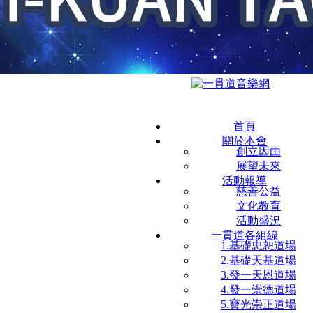
首頁
關於本會
創立因由
展望未來
活動報導
慈善公益
文化教育
活動盛況
一貫道各組線
1.基礎忠恕道場
2.基礎天基道場
3.發一天恩道場
4.發一崇德道場
5.寶光崇正道場