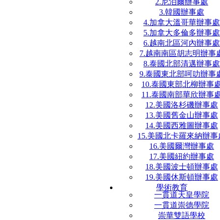
2.尼泊爾辦事處
3.韓國辦事處
4.加拿大溫哥華辦事處
5.加拿大多倫多辦事處
6.越南北區河內辦事處
7.越南南區胡志明辦事
8.泰國北部清邁辦事處
9.泰國東北部呵叻辦事
10.泰國東部北柳辦事
11.泰國南部華欣辦事
12.美國洛杉磯辦事處
13.美國舊金山辦事處
14.美國西雅圖辦事處
15.美國北卡羅來納辦事
16.美國爾灣辦事處
17.美國紐約辦事處
18.美國波士頓辦事處
19.美國休斯頓辦事處
學術教育
一貫道天皇學院
一貫道崇德學院
崇華雙語學校