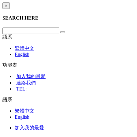
×
SEARCH HERE
語系
繁體中文
English
功能表
加入我的最愛
連絡我們
TEL:
語系
繁體中文
English
加入我的最愛