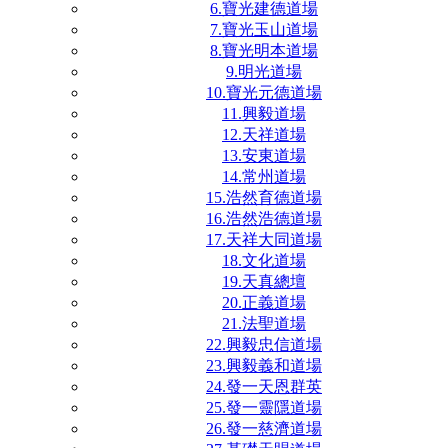
6.寶光建德道場
7.寶光玉山道場
8.寶光明本道場
9.明光道場
10.寶光元德道場
11.興毅道場
12.天祥道場
13.安東道場
14.常州道場
15.浩然育德道場
16.浩然浩德道場
17.天祥大同道場
18.文化道場
19.天真總壇
20.正義道場
21.法聖道場
22.興毅忠信道場
23.興毅義和道場
24.發一天恩群英
25.發一靈隱道場
26.發一慈濟道場