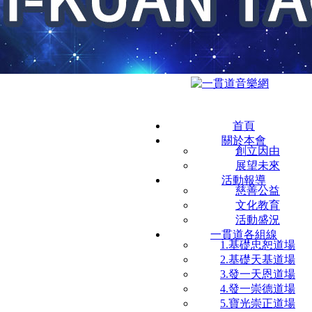
首頁
關於本會
創立因由
展望未來
活動報導
慈善公益
文化教育
活動盛況
一貫道各組線
1.基礎忠恕道場
2.基礎天基道場
3.發一天恩道場
4.發一崇德道場
5.寶光崇正道場