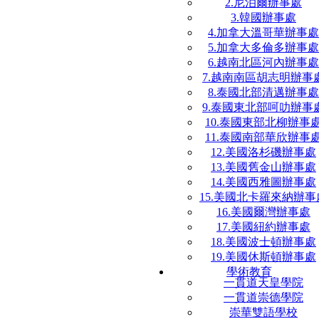
2.尼泊爾辦事處
3.韓國辦事處
4.加拿大溫哥華辦事處
5.加拿大多倫多辦事處
6.越南北區河內辦事處
7.越南南區胡志明辦事
8.泰國北部清邁辦事處
9.泰國東北部呵叻辦事
10.泰國東部北柳辦事
11.泰國南部華欣辦事
12.美國洛杉磯辦事處
13.美國舊金山辦事處
14.美國西雅圖辦事處
15.美國北卡羅來納辦事
16.美國爾灣辦事處
17.美國紐約辦事處
18.美國波士頓辦事處
19.美國休斯頓辦事處
學術教育
一貫道天皇學院
一貫道崇德學院
崇華雙語學校