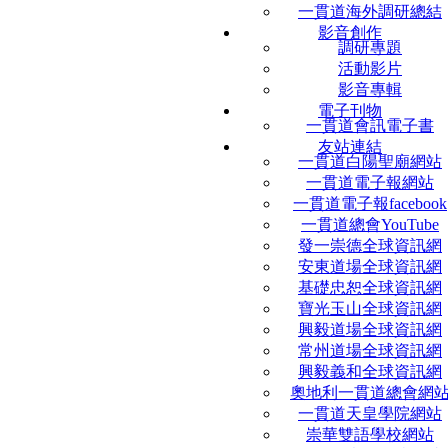
一貫道海外調研總結
影音創作
調研專題
活動影片
影音專輯
電子刊物
一貫道會訊電子書
友站連結
一貫道白陽聖廟網站
一貫道電子報網站
一貫道電子報facebook
一貫道總會YouTube
發一崇德全球資訊網
安東道場全球資訊網
基礎忠恕全球資訊網
寶光玉山全球資訊網
興毅道場全球資訊網
常州道場全球資訊網
興毅義和全球資訊網
奧地利一貫道總會網
一貫道天皇學院網站
崇華雙語學校網站