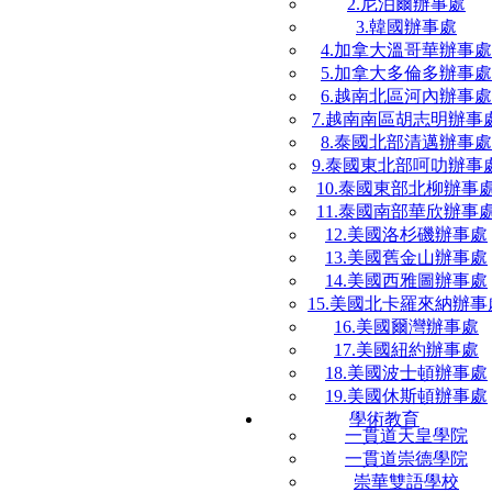
2.尼泊爾辦事處
3.韓國辦事處
4.加拿大溫哥華辦事處
5.加拿大多倫多辦事處
6.越南北區河內辦事處
7.越南南區胡志明辦事
8.泰國北部清邁辦事處
9.泰國東北部呵叻辦事
10.泰國東部北柳辦事
11.泰國南部華欣辦事
12.美國洛杉磯辦事處
13.美國舊金山辦事處
14.美國西雅圖辦事處
15.美國北卡羅來納辦事
16.美國爾灣辦事處
17.美國紐約辦事處
18.美國波士頓辦事處
19.美國休斯頓辦事處
學術教育
一貫道天皇學院
一貫道崇德學院
崇華雙語學校