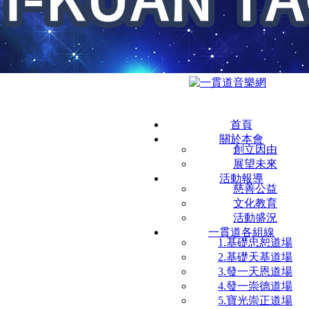
首頁
關於本會
創立因由
展望未來
活動報導
慈善公益
文化教育
活動盛況
一貫道各組線
1.基礎忠恕道場
2.基礎天基道場
3.發一天恩道場
4.發一崇德道場
5.寶光崇正道場