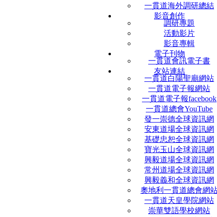
一貫道海外調研總結
影音創作
調研專題
活動影片
影音專輯
電子刊物
一貫道會訊電子書
友站連結
一貫道白陽聖廟網站
一貫道電子報網站
一貫道電子報facebook
一貫道總會YouTube
發一崇德全球資訊網
安東道場全球資訊網
基礎忠恕全球資訊網
寶光玉山全球資訊網
興毅道場全球資訊網
常州道場全球資訊網
興毅義和全球資訊網
奧地利一貫道總會網
一貫道天皇學院網站
崇華雙語學校網站