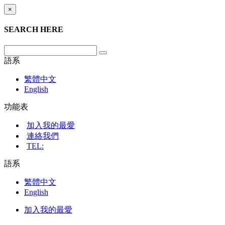
×
SEARCH HERE
語系
繁體中文
English
功能表
加入我的最愛
連絡我們
TEL:
語系
繁體中文
English
加入我的最愛