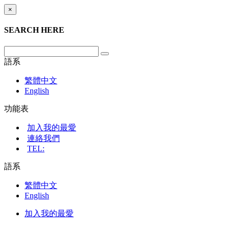
×
SEARCH HERE
語系
繁體中文
English
功能表
加入我的最愛
連絡我們
TEL:
語系
繁體中文
English
加入我的最愛