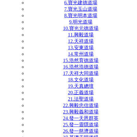
6.寶光建德道場
7.寶光玉山道場
8.寶光明本道場
9.明光道場
10.寶光元德道場
11.興毅道場
12.天祥道場
13.安東道場
14.常州道場
15.浩然育德道場
16.浩然浩德道場
17.天祥大同道場
18.文化道場
19.天真總壇
20.正義道場
21.法聖道場
22.興毅忠信道場
23.興毅義和道場
24.發一天恩群英
25.發一靈隱道場
26.發一慈濟道場