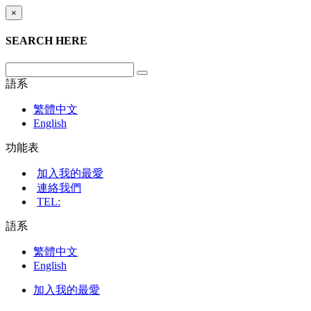
×
SEARCH HERE
語系
繁體中文
English
功能表
加入我的最愛
連絡我們
TEL:
語系
繁體中文
English
加入我的最愛