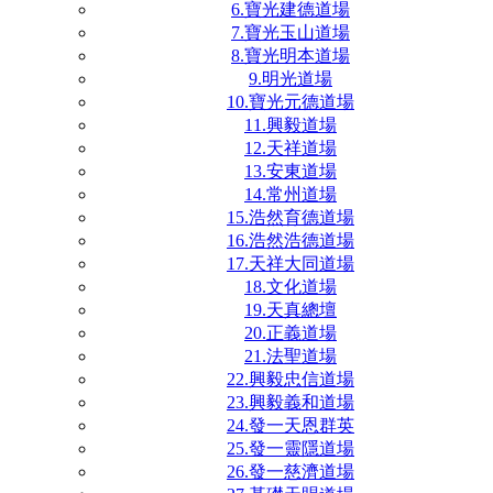
6.寶光建德道場
7.寶光玉山道場
8.寶光明本道場
9.明光道場
10.寶光元德道場
11.興毅道場
12.天祥道場
13.安東道場
14.常州道場
15.浩然育德道場
16.浩然浩德道場
17.天祥大同道場
18.文化道場
19.天真總壇
20.正義道場
21.法聖道場
22.興毅忠信道場
23.興毅義和道場
24.發一天恩群英
25.發一靈隱道場
26.發一慈濟道場