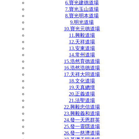
6.寶光建德道場
7.寶光玉山道場
8.寶光明本道場
9.明光道場
10.寶光元德道場
11.興毅道場
12.天祥道場
13.安東道場
14.常州道場
15.浩然育德道場
16.浩然浩德道場
17.天祥大同道場
18.文化道場
19.天真總壇
20.正義道場
21.法聖道場
22.興毅忠信道場
23.興毅義和道場
24.發一天恩群英
25.發一靈隱道場
26.發一慈濟道場