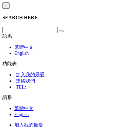
×
SEARCH HERE
語系
繁體中文
English
功能表
加入我的最愛
連絡我們
TEL:
語系
繁體中文
English
加入我的最愛