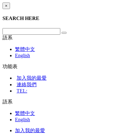
×
SEARCH HERE
語系
繁體中文
English
功能表
加入我的最愛
連絡我們
TEL:
語系
繁體中文
English
加入我的最愛