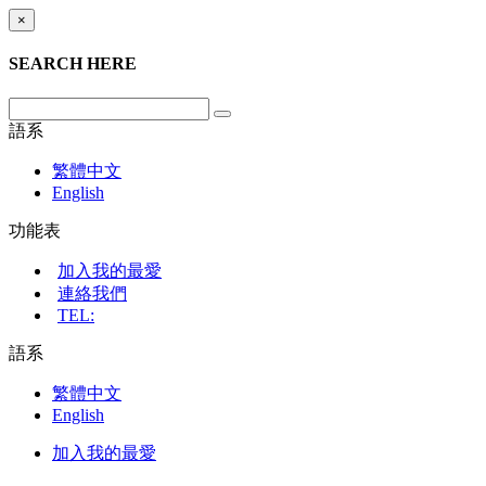
×
SEARCH HERE
語系
繁體中文
English
功能表
加入我的最愛
連絡我們
TEL:
語系
繁體中文
English
加入我的最愛