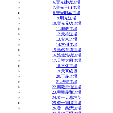
6.寶光建德道場
7.寶光玉山道場
8.寶光明本道場
9.明光道場
10.寶光元德道場
11.興毅道場
12.天祥道場
13.安東道場
14.常州道場
15.浩然育德道場
16.浩然浩德道場
17.天祥大同道場
18.文化道場
19.天真總壇
20.正義道場
21.法聖道場
22.興毅忠信道場
23.興毅義和道場
24.發一天恩群英
25.發一靈隱道場
26.發一慈濟道場