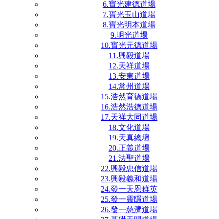
6.寶光建德道場
7.寶光玉山道場
8.寶光明本道場
9.明光道場
10.寶光元德道場
11.興毅道場
12.天祥道場
13.安東道場
14.常州道場
15.浩然育德道場
16.浩然浩德道場
17.天祥大同道場
18.文化道場
19.天真總壇
20.正義道場
21.法聖道場
22.興毅忠信道場
23.興毅義和道場
24.發一天恩群英
25.發一靈隱道場
26.發一慈濟道場