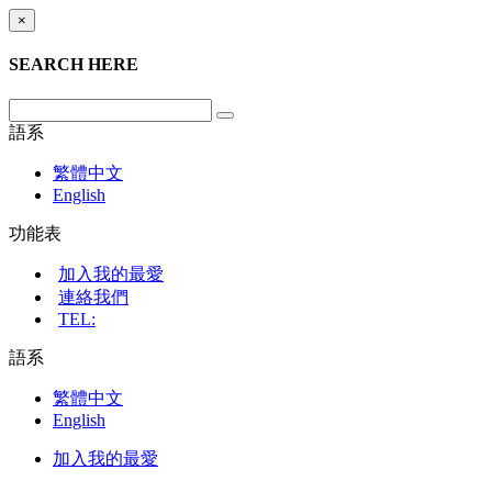
×
SEARCH HERE
語系
繁體中文
English
功能表
加入我的最愛
連絡我們
TEL:
語系
繁體中文
English
加入我的最愛